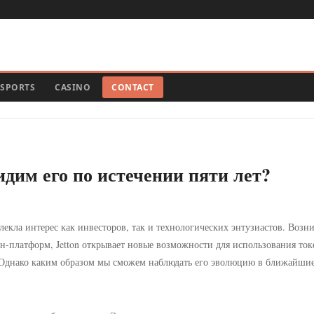
SPORTS
CASINO
CONTACT
видим его по истечении пяти лет?
влекла интерес как инвесторов, так и технологических энтузиастов. Возн
н-платформ, Jetton открывает новые возможности для использования ток
 Однако каким образом мы сможем наблюдать его эволюцию в ближайшие