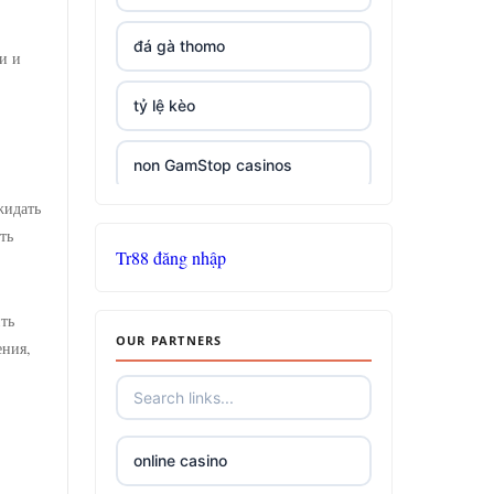
đá gà thomo
и и
tỷ lệ kèo
non GamStop casinos
жидать
Casino Not on GAMSTOP
ть
Tr88 đăng nhập
online slots not on Gamstop
ть
OUR PARTNERS
non gamstop casinos uk
ения,
casinos not on gamstop
online casino
5 pounds casinos not on
GamStop