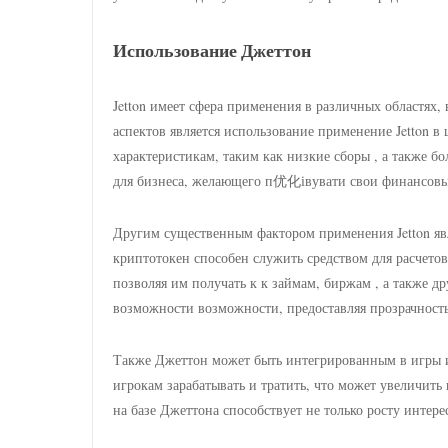
Использование Джеттон
Jetton имеет сфера применения в различных областях
аспектов является использование применение Jetton в
характеристикам, таким как низкие сборы , а также 
для бизнеса, желающего п优化івувати свои финансовы
Другим существенным фактором применения Jetton яв
криптотокен способен служить средством для расчето
позволяя им получать к к займам, биржам , а также д
возможности возможности, предоставляя прозрачность
Также Джеттон может быть интегрированным в игры и
игрокам зарабатывать и тратить, что может увеличит
на базе Джеттона способствует не только росту интер