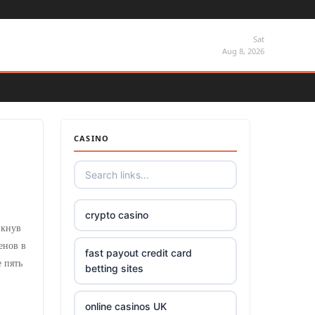
Sat
Aug 8, 2026
CASINO
crypto casino
икнув
енов в
fast payout credit card
 пять
betting sites
online casinos UK