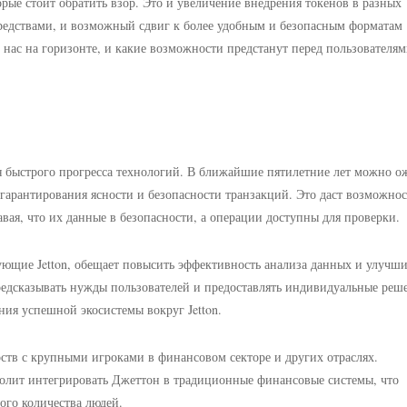
орые стоит обратить взор. Это и увеличение внедрения токенов в разных
средствами, и возможный сдвиг к более удобным и безопасным форматам
нас на горизонте, и какие возможности предстанут перед пользователям
я быстрого прогресса технологий. В ближайшие пятилетние лет можно о
 гарантирования ясности и безопасности транзакций. Это даст возможнос
авая, что их данные в безопасности, а операции доступны для проверки.
ющие Jetton, обещает повысить эффективность анализа данных и улучши
редсказывать нужды пользователей и предоставлять индивидуальные реш
ия успешной экосистемы вокруг Jetton.
ств с крупными игроками в финансовом секторе и других отраслях.
олит интегрировать Джеттон в традиционные финансовые системы, что
ого количества людей.