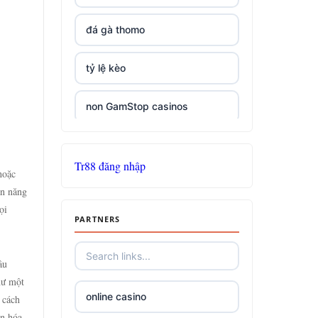
đá gà thomo
tỷ lệ kèo
non GamStop casinos
Casino Not on GAMSTOP
Tr88 đăng nhập
hoặc
online slots not on Gamstop
ản năng
ọi
PARTNERS
non gamstop casinos uk
casinos not on gamstop
âu
hư một
online casino
5 pounds casinos not on
 cách
GamStop
ăn hóa.