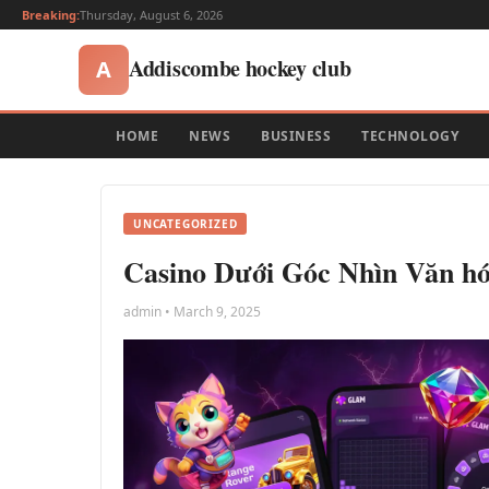
Breaking:
Thursday, August 6, 2026
Addiscombe hockey club
A
HOME
NEWS
BUSINESS
TECHNOLOGY
UNCATEGORIZED
Casino Dưới Góc Nhìn Văn h
admin • March 9, 2025