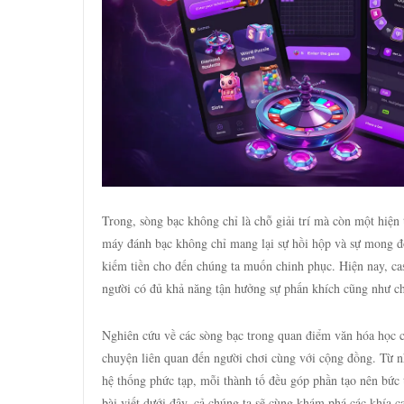
Trong, sòng bạc không chỉ là chỗ giải trí mà còn một hiệ
máy đánh bạc không chỉ mang lại sự hồi hộp và sự mong đ
kiếm tiền cho đến chúng ta muốn chinh phục. Hiện nay, cas
người có đủ khả năng tận hưởng sự phấn khích cũng như ch
Nghiên cứu về các sòng bạc trong quan điểm văn hóa học c
chuyện liên quan đến người chơi cùng với cộng đồng. Từ n
hệ thống phức tạp, mỗi thành tố đều góp phần tạo nên bức 
bài viết dưới đây, cả chúng ta sẽ cùng khám phá các khía 