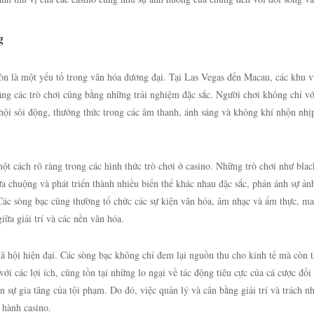
g
n là một yếu tố trong văn hóa đương đại. Tại Las Vegas đến Macau, các khu 
ằng các trò chơi cũng bằng những trải nghiệm đặc sắc. Người chơi không chỉ v
hội sôi động, thưởng thức trong các âm thanh, ánh sáng và không khí nhộn nhị
ột cách rõ ràng trong các hình thức trò chơi ở casino. Những trò chơi như blac
ưa chuộng và phát triển thành nhiều biến thể khác nhau đặc sắc, phản ánh sự ản
Các sòng bạc cũng thường tổ chức các sự kiện văn hóa, âm nhạc và ẩm thực, m
iữa giải trí và các nền văn hóa.
ã hội hiện đại. Các sòng bạc không chỉ đem lại nguồn thu cho kinh tế mà còn t
ới các lợi ích, cũng tồn tại những lo ngại về tác động tiêu cực của cá cược đối
 sự gia tăng của tội phạm. Do đó, việc quản lý và cân bằng giải trí và trách n
 hành casino.