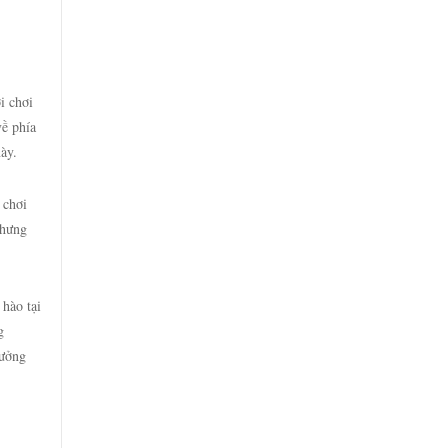
bästa casino utan svensk
utländska casino
licens
casino utan svensk licens
bästa casino utan svensk
i chơi
licens
về phía
casino utan svensk licens
ày.
nya casino utan svensk licens
casino utan spelpaus
 chơi
bästa nätcasino
nhưng
online casino
best online casinos
casino utan spelpaus
 hào tại
best online casinos
g
hưởng
utländska casino
online casinos
svensk casino
online casinos