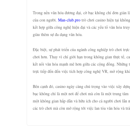
Trong nền văn hóa đương đại, cờ bạc không chỉ đơn giản là 
của con người.
Man-club.pro
trò chơi casino hiện tại khôn
kết hợp giữa công nghệ hiện đại và các yếu tố văn hóa tru
giàu thêm sự đa dạng văn hóa.
Đặc biệt, sự phát triển của ngành công nghiệp trò chơi trự
chơi hơn. Thay vì chỉ giới hạn trong không gian thực tế, c
kết nối văn hóa mạnh mẽ hơn giữa các cộng đồng. Những trả
trực tiếp đến đến việc tích hợp công nghệ VR, mở rộng khả
Bên cạnh đó, casino ngày càng chú trọng vào việc xây dựng
bạc không chỉ là một nơi để chơi mà còn là một trung tâm 
một không gian hấp dẫn và hữu ích cho cả người chơi lẫn n
các trò chơi mà còn mở rộng tới việc lan tỏa văn hóa và t