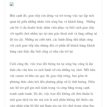
Bên cạnh đó, giao tiếp còn đóng vai trò trong việc tạo lập mối
quan hệ giữa những nhân viên sòng bạc và khách hàng . Những
cán bộ ví dụ dealer hoặc nhân viên phục vụ biết cách giao tiếp
với người chơi nhằm tạo sự cảm giác thoải mái và tăng cường sự
độ tin cậy. Những nụ cười tươi, các hành động nhã nhặn cùng
với cách giao tiếp nhẹ nhàng đều có phần để khách hàng khách
hàng cảm thấy đặc biệt cũng có nhu cầu trở lại.
Cuối cùng thì, việc trao đổi thông tin tại sòng bạc cũng là đại
diện cho văn hóa và cách hành xử của những tay chơi. Mỗi khu
vực casino sở hữu các quy tắc giao tiếp riêng, bao gồm từ
phương thức chào hỏi đến phương pháp xử lý tình huống. Điều
này hỗ trợ giữ gìn mối kính trọng và công bằng trong cạnh
tranh cạnh tranh. Do đó, việc trao đổi không chỉ đơn thuần là
một giao dịch tin tức mà còn là một phần không thể thiếu của
cảm nhận toàn bộ khi mà tham gia các trò chơi trong sòng bạc.