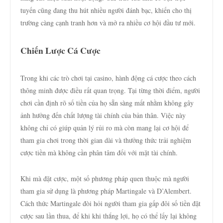
tuyến cũng đang thu hút nhiều người đánh bạc, khiến cho thị
trường càng cạnh tranh hơn và mở ra nhiều cơ hội đầu tư mới.
Chiến Lược Cá Cược
Trong khi các trò chơi tại casino, hành động cá cược theo cách
thông minh được điều rất quan trọng. Tại từng thời điểm, người
chơi cần định rõ số tiền của họ sẵn sàng mất nhằm không gây
ảnh hưởng đến chất lượng tài chính của bản thân. Việc này
không chỉ có giúp quản lý rủi ro mà còn mang lại cơ hội để
tham gia chơi trong thời gian dài và thưởng thức trải nghiệm
cược tiền mà không cần phân tâm đối với mặt tài chính.
Khi mà đặt cược, một số phương pháp quen thuộc mà người
tham gia sử dụng là phương pháp Martingale và D’Alembert.
Cách thức Martingale đòi hỏi người tham gia gấp đôi số tiền đặt
cược sau lần thua, để khi khi thắng lợi, họ có thể lấy lại không