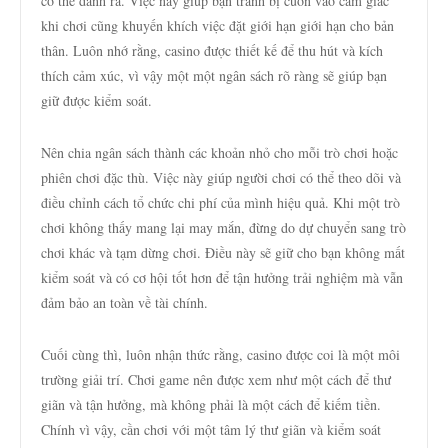
có thể dành ra. Việc này giúp bạn tránh bị cuốn vào cảm giác
khi chơi cũng khuyến khích việc đặt giới hạn giới hạn cho bản
thân. Luôn nhớ rằng, casino được thiết kế để thu hút và kích
thích cảm xúc, vì vậy một một ngân sách rõ ràng sẽ giúp bạn
giữ được kiểm soát.
Nên chia ngân sách thành các khoản nhỏ cho mỗi trò chơi hoặc
phiên chơi đặc thù. Việc này giúp người chơi có thể theo dõi và
điều chỉnh cách tổ chức chi phí của mình hiệu quả. Khi một trò
chơi không thấy mang lại may mắn, đừng do dự chuyển sang trò
chơi khác và tạm dừng chơi. Điều này sẽ giữ cho bạn không mất
kiểm soát và có cơ hội tốt hơn để tận hưởng trải nghiệm mà vẫn
đảm bảo an toàn về tài chính.
Cuối cùng thì, luôn nhận thức rằng, casino được coi là một môi
trường giải trí. Chơi game nên được xem như một cách để thư
giãn và tận hưởng, mà không phải là một cách để kiếm tiền.
Chính vì vậy, cần chơi với một tâm lý thư giãn và kiểm soát