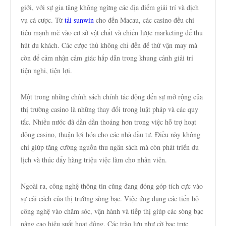
giới, với sự gia tăng không ngừng các địa điểm giải trí và dịch
vụ cá cược. Từ
tải sunwin
cho đến Macau, các casino đều chi
tiêu mạnh mẽ vào cơ sở vật chất và chiến lược marketing để thu
hút du khách. Các cược thủ không chỉ đến để thử vận may mà
còn để cảm nhận cảm giác hấp dẫn trong khung cảnh giải trí
tiện nghi, tiện lợi.
Một trong những chính sách chính tác động đến sự mở rộng của
thị trường casino là những thay đổi trong luật pháp và các quy
tắc. Nhiều nước đã dần dần thoáng hơn trong việc hỗ trợ hoạt
động casino, thuận lợi hóa cho các nhà đầu tư. Điều này không
chỉ giúp tăng cường nguồn thu ngân sách mà còn phát triển du
lịch và thúc đẩy hàng triệu việc làm cho nhân viên.
Ngoài ra, công nghệ thông tin cũng đang đóng góp tích cực vào
sự cải cách của thị trường sòng bạc. Việc ứng dụng các tiến bộ
công nghệ vào chăm sóc, vận hành và tiếp thị giúp các sòng bạc
nâng cao hiệu suất hoạt động. Các trào lưu như cờ bạc trực