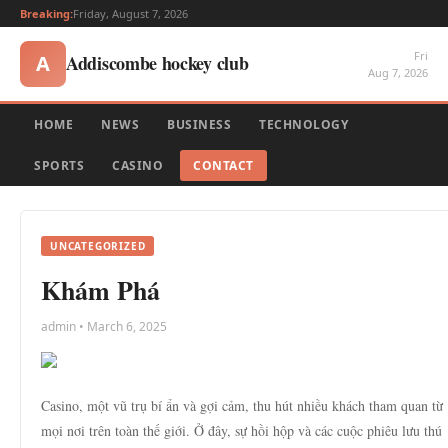
Breaking:
Friday, August 7, 2026
Fri
Addiscombe hockey club
A
Aug 7, 2026
HOME
NEWS
BUSINESS
TECHNOLOGY
SPORTS
CASINO
CONTACT
UNCATEGORIZED
Khám Phá
admin • March 6, 2025
Casino, một vũ trụ bí ẩn và gợi cảm, thu hút nhiều khách tham quan từ
mọi nơi trên toàn thế giới. Ở đây, sự hồi hộp và các cuộc phiêu lưu thú