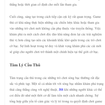
thắng hoặc thời gian cố định cho mỗi lần tham gia.
Cuối cùng, sáng tạo trong cách tiếp cận cực kỳ rất quan trọng. Game
thủ có khả năng thực hiện những các chiến lược khác hoặc tham gia
vào những trò chơi mới không cần phụ thuộc vào truyền thống. Việc
khám phá ra một cách chơi độc đáo khả năng đem lại các trải nghiệm
thú vị hơn cũng tạo nên các khoảnh khắc khó quên trong các trò chơi
cờ bạc. Sự linh hoạt trong tư duy và khát vọng khám phá các cái mới
sẽ giúp cho người chơi trở thành một chính hiệu tại thế giới cờ bạc.
Tâm Lý Cầu Thủ
Tâm trạng cầu thủ trong các những trò chơi sòng bạc thường rất đặc
sắc và phức tạp. Một số cá nhân tới với sòng bạc nhằm khám phá trạng
thái căng thẳng cùng với nghệ thuật,
J88
khi những người khác có thể
coi điều đó như một thời cơ để làm tiền một cách nhanh chóng. Sự
tổng hợp giữa yếu tố cảm giác và lý trí trong ra quyết định chơi game