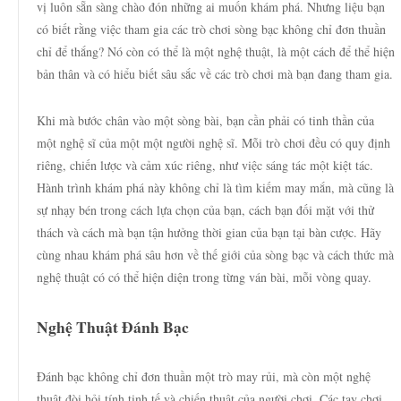
vị luôn sẵn sàng chào đón những ai muốn khám phá. Nhưng liệu bạn
có biết rằng việc tham gia các trò chơi sòng bạc không chỉ đơn thuần
chỉ để thắng? Nó còn có thể là một nghệ thuật, là một cách để thể hiện
bản thân và có hiểu biết sâu sắc về các trò chơi mà bạn đang tham gia.
Khi mà bước chân vào một sòng bài, bạn cần phải có tinh thần của
một nghệ sĩ của một một người nghệ sĩ. Mỗi trò chơi đều có quy định
riêng, chiến lược và cảm xúc riêng, như việc sáng tác một kiệt tác.
Hành trình khám phá này không chỉ là tìm kiếm may mắn, mà cũng là
sự nhạy bén trong cách lựa chọn của bạn, cách bạn đối mặt với thử
thách và cách mà bạn tận hưởng thời gian của bạn tại bàn cược. Hãy
cùng nhau khám phá sâu hơn về thế giới của sòng bạc và cách thức mà
nghệ thuật có có thể hiện diện trong từng ván bài, mỗi vòng quay.
Nghệ Thuật Đánh Bạc
Đánh bạc không chỉ đơn thuần một trò may rủi, mà còn một nghệ
thuật đòi hỏi tính tinh tế và chiến thuật của người chơi. Các tay chơi