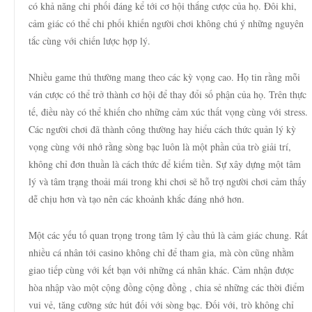
có khả năng chi phối đáng kể tới cơ hội thắng cược của họ. Đôi khi,
cảm giác có thể chi phối khiến người chơi không chú ý những nguyên
tắc cùng với chiến lược hợp lý.
Nhiều game thủ thường mang theo các kỳ vọng cao. Họ tin rằng mỗi
ván cược có thể trở thành cơ hội để thay đổi số phận của họ. Trên thực
tế, điều này có thể khiến cho những cảm xúc thất vọng cùng với stress.
Các người chơi đã thành công thường hay hiểu cách thức quản lý kỳ
vọng cùng với nhớ rằng sòng bạc luôn là một phần của trò giải trí,
không chỉ đơn thuần là cách thức để kiếm tiền. Sự xây dựng một tâm
lý và tâm trạng thoải mái trong khi chơi sẽ hỗ trợ người chơi cảm thấy
dễ chịu hơn và tạo nên các khoảnh khắc đáng nhớ hơn.
Một các yếu tố quan trọng trong tâm lý cầu thủ là cảm giác chung. Rất
nhiều cá nhân tới casino không chỉ để tham gia, mà còn cũng nhằm
giao tiếp cùng với kết bạn với những cá nhân khác. Cảm nhận được
hòa nhập vào một cộng đồng cộng đồng , chia sẻ những các thời điểm
vui vẻ, tăng cường sức hút đối với sòng bạc. Đối với, trò không chỉ