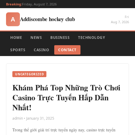
Breaking:
Friday, August 7, 2026
Fri
Addiscombe hockey club
A
Aug 7, 2026
HOME
NEWS
BUSINESS
TECHNOLOGY
SPORTS
CASINO
CONTACT
UNCATEGORIZED
Khám Phá Top Những Trò Chơi
Casino Trực Tuyến Hấp Dẫn
Nhất!
admin • January 31, 2025
Trong thế giới giải trí trực tuyến ngày nay, casino trực tuyến