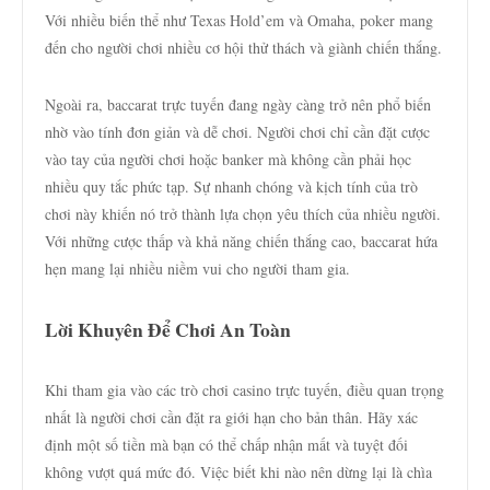
Với nhiều biến thể như Texas Hold’em và Omaha, poker mang
đến cho người chơi nhiều cơ hội thử thách và giành chiến thắng.
Ngoài ra, baccarat trực tuyến đang ngày càng trở nên phổ biến
nhờ vào tính đơn giản và dễ chơi. Người chơi chỉ cần đặt cược
vào tay của người chơi hoặc banker mà không cần phải học
nhiều quy tắc phức tạp. Sự nhanh chóng và kịch tính của trò
chơi này khiến nó trở thành lựa chọn yêu thích của nhiều người.
Với những cược thấp và khả năng chiến thắng cao, baccarat hứa
hẹn mang lại nhiều niềm vui cho người tham gia.
Lời Khuyên Để Chơi An Toàn
Khi tham gia vào các trò chơi casino trực tuyến, điều quan trọng
nhất là người chơi cần đặt ra giới hạn cho bản thân. Hãy xác
định một số tiền mà bạn có thể chấp nhận mất và tuyệt đối
không vượt quá mức đó. Việc biết khi nào nên dừng lại là chìa