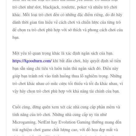
trò chơi như slot, blackjack, roulette, poker và nhiều trò chơi
khác. Mỗi loại trò chơi đều có những đặc điểm riêng, do đó hãy
dành thời gian tìm hiểu về cách chơi và chiến lược của từng trò
để chọn ra trò chơi phù hợp với sở thích và phong cách chơi của
bạn.
Một yếu tố quan trọng khác là xác định ngân sách của bạn.
https://8goodturn.com/
khi bắt đầu chơi, hãy quyết định số tiền
bạn sẵn sàng chi tiêu và luôn tuân thủ ngân sách đó. Điều này
giúp bạn tránh rơi vào tình huống thua lỗ nghiêm trọng. Những
trò chơi khác nhau có mức cược tối thiểu và tối đa khác nhau, vì
vậy hãy chọn trò chơi phù hợp với khả năng tài chính của bạn.
Cuối cùng, đừng quên xem xét các nhà cung cấp phần mềm và
tính năng của trò chơi. Những nhà cung cấp uy tín như
Microgaming, NetEnt hay Evolution Gaming thường mang đến
trải nghiệm chơi game chất lượng cao, với đồ họa đẹp mắt và