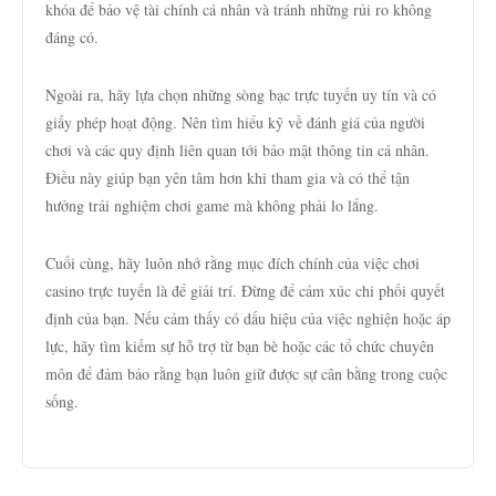
khóa để bảo vệ tài chính cá nhân và tránh những rủi ro không
đáng có.
Ngoài ra, hãy lựa chọn những sòng bạc trực tuyến uy tín và có
giấy phép hoạt động. Nên tìm hiểu kỹ về đánh giá của người
chơi và các quy định liên quan tới bảo mật thông tin cá nhân.
Điều này giúp bạn yên tâm hơn khi tham gia và có thể tận
hưởng trải nghiệm chơi game mà không phải lo lắng.
Cuối cùng, hãy luôn nhớ rằng mục đích chính của việc chơi
casino trực tuyến là để giải trí. Đừng để cảm xúc chi phối quyết
định của bạn. Nếu cảm thấy có dấu hiệu của việc nghiện hoặc áp
lực, hãy tìm kiếm sự hỗ trợ từ bạn bè hoặc các tổ chức chuyên
môn để đảm bảo rằng bạn luôn giữ được sự cân bằng trong cuộc
sống.