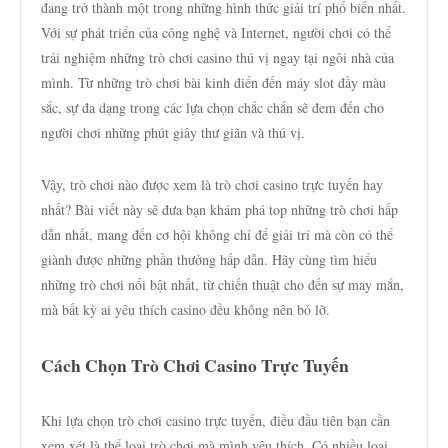
đang trở thành một trong những hình thức giải trí phổ biến nhất.
Với sự phát triển của công nghệ và Internet, người chơi có thể
trải nghiệm những trò chơi casino thú vị ngay tại ngôi nhà của
mình. Từ những trò chơi bài kinh điển đến máy slot đầy màu
sắc, sự đa dạng trong các lựa chọn chắc chắn sẽ đem đến cho
người chơi những phút giây thư giãn và thú vị.
Vậy, trò chơi nào được xem là trò chơi casino trực tuyến hay
nhất? Bài viết này sẽ đưa bạn khám phá top những trò chơi hấp
dẫn nhất, mang đến cơ hội không chỉ để giải trí mà còn có thể
giành được những phần thưởng hấp dẫn. Hãy cùng tìm hiểu
những trò chơi nổi bật nhất, từ chiến thuật cho đến sự may mắn,
mà bất kỳ ai yêu thích casino đều không nên bỏ lỡ.
Cách Chọn Trò Chơi Casino Trực Tuyến
Khi lựa chọn trò chơi casino trực tuyến, điều đầu tiên bạn cần
xem xét là thể loại trò chơi mà mình yêu thích. Có nhiều loại