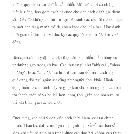
những quy tắc cơ sở là điều cần thiết. Mỗi trò chơi có những
luật lệ riêng, bao gồm cách cá cược cho đến cách đánh giá điểm
số. Điều đó không chỉ hỗ trợ bạn né tránh các rắc rối mà còn tạo
ra một nền tảng mạnh mẽ để chiến lược chơi của bạn. Hãy dành
thời gian để tìm hiểu và đọc kỹ các quy tắc chơi trước khi khởi
động.
Bên cạnh các quy định chơi, cũng cần phải hiểu biết những cụm
từ thường gặp trong cờ bạc. Các thuật ngữ như "nhà cái", "phần
thưởng", hoặc "cá cược" sẽ hỗ trợ bạn trao đổi một cách hiệu
quả cùng đội ngũ giám sát cũng như người chơi khác. Hành
động hiểu rõ các mình này sẽ giúp làm cho kinh nghiệm của bạn
trở thành suôn sẻ và bổ ích hơn, đồng thời giúp bạn nhận ra lợi
thế khi tham gia các trò chơi.
Cuối cùng, cần chú ý đến việc cách thức kiểm soát tài chính
mình. Thao tác đặt ra một giới hạn giới hạn về số tiền bạn sẵn
sàng chi tiêu sẽ giúp bạn tránh được các thất bại không cần thiết.