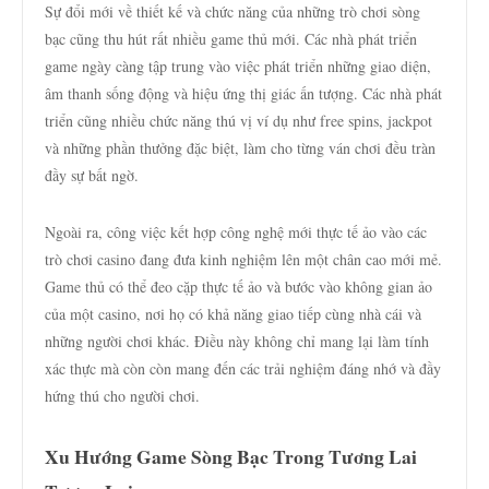
Sự đổi mới về thiết kế và chức năng của những trò chơi sòng
bạc cũng thu hút rất nhiều game thủ mới. Các nhà phát triển
game ngày càng tập trung vào việc phát triển những giao diện,
âm thanh sống động và hiệu ứng thị giác ấn tượng. Các nhà phát
triển cũng nhiều chức năng thú vị ví dụ như free spins, jackpot
và những phần thưởng đặc biệt, làm cho từng ván chơi đều tràn
đầy sự bất ngờ.
Ngoài ra, công việc kết hợp công nghệ mới thực tế ảo vào các
trò chơi casino đang đưa kinh nghiệm lên một chân cao mới mẻ.
Game thủ có thể đeo cặp thực tế ảo và bước vào không gian ảo
của một casino, nơi họ có khả năng giao tiếp cùng nhà cái và
những người chơi khác. Điều này không chỉ mang lại làm tính
xác thực mà còn còn mang đến các trải nghiệm đáng nhớ và đầy
hứng thú cho người chơi.
Xu Hướng Game Sòng Bạc Trong Tương Lai