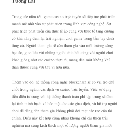
Tương Lai
Trong các năm tới, game casino trực tuyến sẽ tiếp tục phát triển
mạnh mẽ nhờ vào sự phát triển trong lĩnh vực công nghệ. Sự
phát triển phát triển của thực tế ảo cùng với thực tế tăng cường
có khả năng đem lại trải nghiệm chơi game trong tầm tay chưa
từng có. Người tham gia sẽ còn tham gia vào môi trường sòng
bạc ảo, giao lưu với những người chia bài cùng với người chơi
khác giống như các casino thực tế, mang đến một không khí
thân thuộc cùng với thú vị hơn nữa.
Thêm vào đó, hệ thống công nghệ blockchain sẽ có vai trò chủ
chốt trong ngành các dịch vụ casino trực tuyến. Việc sử dụng
tiền điện tử cùng với hệ thống thanh toán phi tập trung sẽ đem
lại tính minh bạch và bảo mật cho các giao dịch, và hỗ trợ người
chơi dễ dàng đến tham gia không phải đối mặt các rào cản tài
chính. Điều này kết hợp cùng nhau không chỉ cải thiện trải
nghiệm mà cũng kích thích một số lượng người tham gia mới